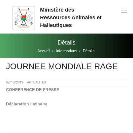
Aller au contenu principal
Ministère des
Ressources Animales et
Halieutiques
Détails
Vous êtes ici:
Accueil
Informations
Détails
JOURNEE MONDIALE RAGE
02/10/2019
ACTUALITES
CONFERENCE DE PRESSE
Déclaration liminaire