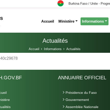
Burkina Faso / Unite - Progre
es
Accueil
Ministère
Informations
s
Actualités
Accueil
Informations
Actualités
1240c29678
H.GOV.BF
ANNUAIRE OFFICIEL
cueil
Présidence du Faso
nistère
Gouvernement
tualités
Assemblée Nationale