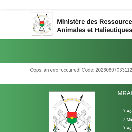
Aller au contenu principal
Ministère des Ressourc
Animales et Halieutique
Vous êtes ici:
Oops, an error occurred! Code: 202608070331
MRA
Ac
Mi
Ac