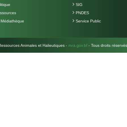
itique
SIG
ssources
PNDES
 Médiathèque
Service Public
essources Animales et Halieutiques -
mra.gov.bf
- Tous droits réser