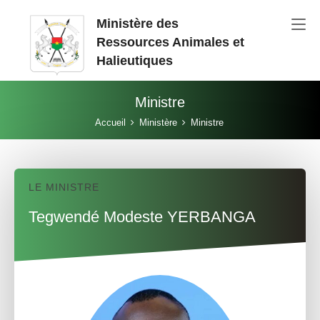
Aller au contenu principal
Ministère des
Ressources Animales et
Halieutiques
Ministre
Vous êtes ici:
Accueil
Ministère
Ministre
LE MINISTRE
Tegwendé Modeste YERBANGA