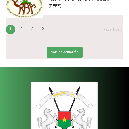
(PEES)
1
2
3
Page 1 de 3.
Voir les actualités