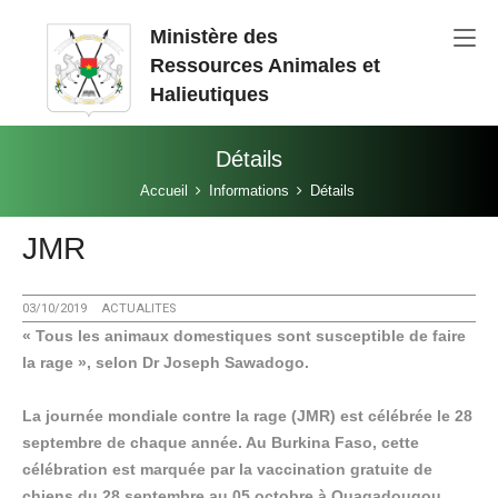
Aller au contenu principal
Ministère des
Ressources Animales et
Halieutiques
Détails
Vous êtes ici:
Accueil
Informations
Détails
JMR
03/10/2019
ACTUALITES
« Tous les animaux domestiques sont susceptible de faire
la rage », selon Dr Joseph Sawadogo.
La journée mondiale contre la rage (JMR) est célébrée le 28
septembre de chaque année. Au Burkina Faso, cette
célébration est marquée par la vaccination gratuite de
chiens du 28 septembre au 05 octobre à Ouagadougou,