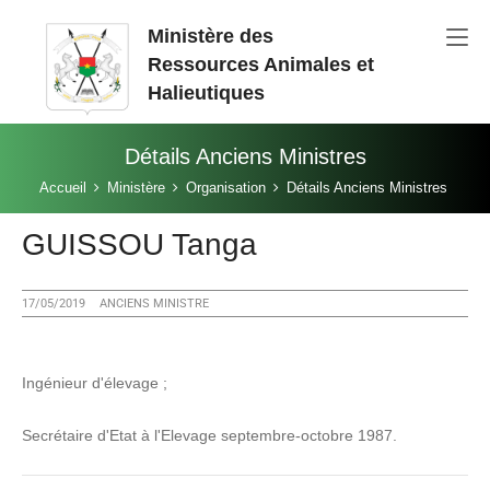
Aller au contenu principal
Ministère des
Ressources Animales et
Halieutiques
Détails Anciens Ministres
Vous êtes ici:
Accueil
Ministère
Organisation
Détails Anciens Ministres
GUISSOU Tanga
17/05/2019
ANCIENS MINISTRE
Ingénieur d'élevage ;
Secrétaire d'Etat à l'Elevage septembre-octobre 1987.