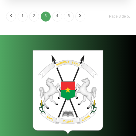
1
2
3
4
5
Page 3 de 5.