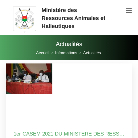
Aller au contenu principal
Ministère des
Ressources Animales et
Halieutiques
Actualités
Vous êtes ici:
Accueil
Informations
Actualités
1er CASEM 2021 DU MINISTERE DES RESSOURCES ANIMALES ET HALIEUTIQUES